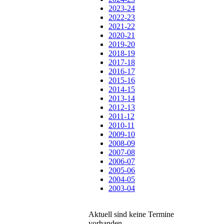
2023-24
2022-23
2021-22
2020-21
2019-20
2018-19
2017-18
2016-17
2015-16
2014-15
2013-14
2012-13
2011-12
2010-11
2009-10
2008-09
2007-08
2006-07
2005-06
2004-05
2003-04
Aktuell sind keine Termine
vorhanden.