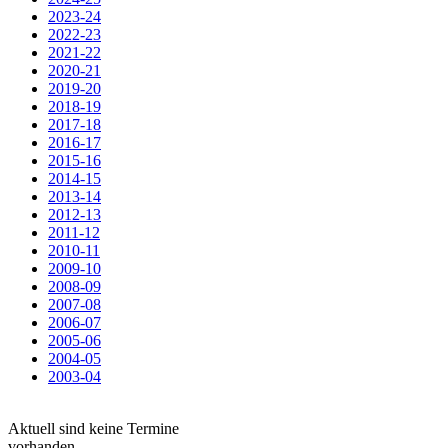
2023-24
2022-23
2021-22
2020-21
2019-20
2018-19
2017-18
2016-17
2015-16
2014-15
2013-14
2012-13
2011-12
2010-11
2009-10
2008-09
2007-08
2006-07
2005-06
2004-05
2003-04
Aktuell sind keine Termine
vorhanden.