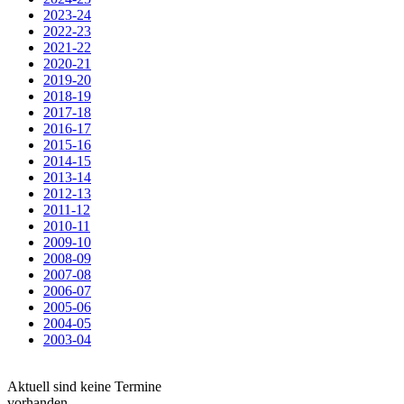
2023-24
2022-23
2021-22
2020-21
2019-20
2018-19
2017-18
2016-17
2015-16
2014-15
2013-14
2012-13
2011-12
2010-11
2009-10
2008-09
2007-08
2006-07
2005-06
2004-05
2003-04
Aktuell sind keine Termine
vorhanden.