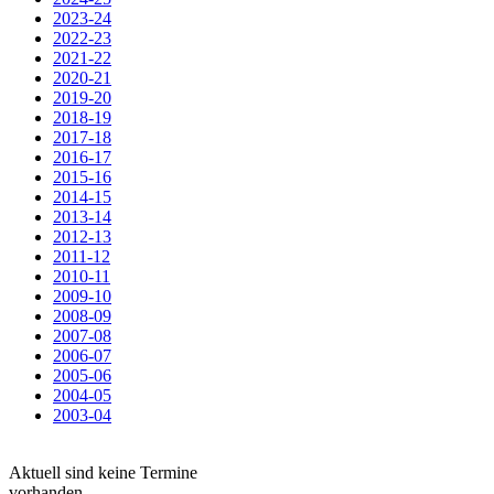
2023-24
2022-23
2021-22
2020-21
2019-20
2018-19
2017-18
2016-17
2015-16
2014-15
2013-14
2012-13
2011-12
2010-11
2009-10
2008-09
2007-08
2006-07
2005-06
2004-05
2003-04
Aktuell sind keine Termine
vorhanden.