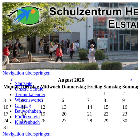
Navigation überspringen
<
August 2026
>
Startseite
Mo
ntag
Di
enstag
Mi
ttwoch
Do
nnerstag
Fr
eitag
Sa
mstag
So
nnta
Unsere Schule
1
2
Terminkalender
Wissenswertes
3
4
5
6
7
8
9
Ganztag
10
11
12
13
14
15
16
Bauvorhaben
17
18
19
20
21
22
23
Förderverein
24
25
26
27
28
29
30
Klassenbuch
31
Navigation überspringen