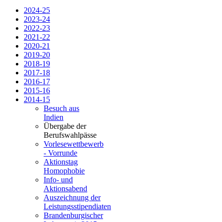
2024-25
2023-24
2022-23
2021-22
2020-21
2019-20
2018-19
2017-18
2016-17
2015-16
2014-15
Besuch aus
Indien
Übergabe der
Berufswahlpässe
Vorlesewettbewerb
- Vorrunde
Aktionstag
Homophobie
Info- und
Aktionsabend
Auszeichnung der
Leistungsstipendiaten
Brandenburgischer