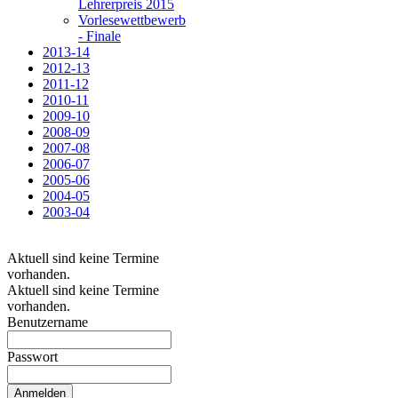
Lehrerpreis 2015
Vorlesewettbewerb
- Finale
2013-14
2012-13
2011-12
2010-11
2009-10
2008-09
2007-08
2006-07
2005-06
2004-05
2003-04
Aktuell sind keine Termine
vorhanden.
Aktuell sind keine Termine
vorhanden.
Benutzername
Passwort