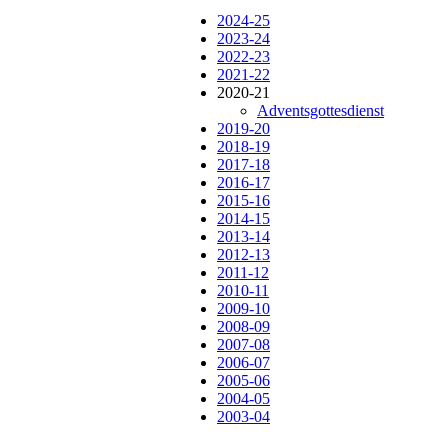
2024-25
2023-24
2022-23
2021-22
2020-21
Adventsgottesdienst
2019-20
2018-19
2017-18
2016-17
2015-16
2014-15
2013-14
2012-13
2011-12
2010-11
2009-10
2008-09
2007-08
2006-07
2005-06
2004-05
2003-04