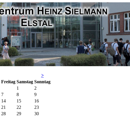
>
Fr
eitag
Sa
mstag
So
nntag
1
2
7
8
9
14
15
16
21
22
23
28
29
30