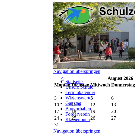
Navigation überspringen
<
August 2026
Startseite
Mo
ntag
Di
enstag
Mi
ttwoch
Do
nnerstag
Unsere Schule
Terminkalender
Wissenswertes
3
4
5
6
Ganztag
10
11
12
13
Bauvorhaben
17
18
19
20
Förderverein
24
25
26
27
Klassenbuch
31
Navigation überspringen