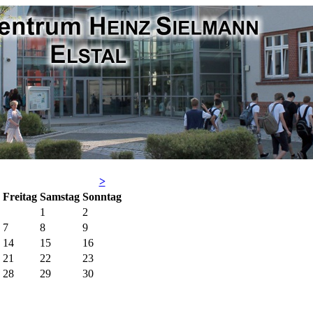
>
Fr
eitag
Sa
mstag
So
nntag
1
2
7
8
9
14
15
16
21
22
23
28
29
30