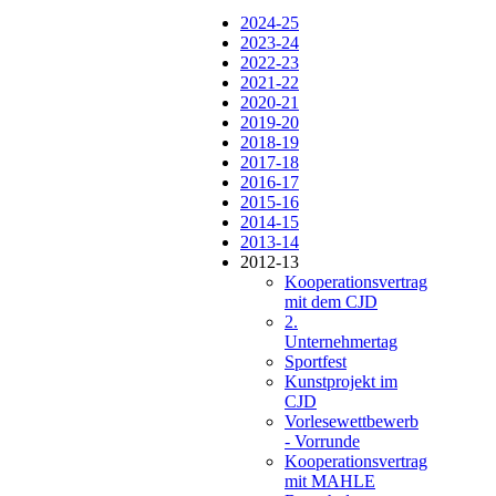
2024-25
2023-24
2022-23
2021-22
2020-21
2019-20
2018-19
2017-18
2016-17
2015-16
2014-15
2013-14
2012-13
Kooperationsvertrag
mit dem CJD
2.
Unternehmertag
Sportfest
Kunstprojekt im
CJD
Vorlesewettbewerb
- Vorrunde
Kooperationsvertrag
mit MAHLE