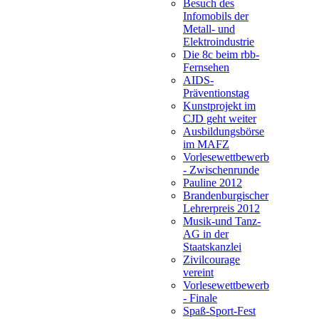
Besuch des
Infomobils der
Metall- und
Elektroindustrie
Die 8c beim rbb-
Fernsehen
AIDS-
Präventionstag
Kunstprojekt im
CJD geht weiter
Ausbildungsbörse
im MAFZ
Vorlesewettbewerb
- Zwischenrunde
Pauline 2012
Brandenburgischer
Lehrerpreis 2012
Musik-und Tanz-
AG in der
Staatskanzlei
Zivilcourage
vereint
Vorlesewettbewerb
- Finale
Spaß-Sport-Fest