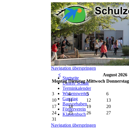
Navigation überspringen
<
August 2026
Startseite
Mo
ntag
Di
enstag
Mi
ttwoch
Do
nnerstag
Unsere Schule
Terminkalender
Wissenswertes
3
4
5
6
Ganztag
10
11
12
13
Bauvorhaben
17
18
19
20
Förderverein
24
25
26
27
Klassenbuch
31
Navigation überspringen